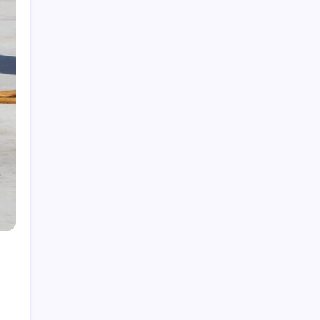
Best Interactive Dog Toys for 2026: Engaging
Pups Indoors & Out
Cavalier King Charles Spaniel Puppies for Sale
Cocker Spaniel Care: Avoiding Common
Mistakes
Yorkies: Your Essential Guide to Yorkshire
Terriers
Shiba Inu Costs: Budgeting for Your Furry
Friend