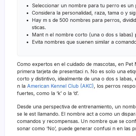
Seleccionar un nombre para tu perro es un p
Considera la personalidad, raza, tama o y sig
Hay m s de 500 nombres para perros, dividid
sticas.
Mant n el nombre corto (una o dos s labas) pa
Evita nombres que suenen similar a comand
Como expertos en el cuidado de mascotas, en Pet
primera tarjeta de presentaci n. No es solo una et
corto y distintivo, idealmente de una o dos s labas
n la
American Kennel Club (AKC)
, los perros res
fuertes, como la ‘k’ o la ‘d’.
Desde una perspectiva de entrenamiento, un nombr
se le est llamando. El nombre act a como un dispar
comandos y recompensas. Un nombre que se confu
sonar como ‘No’, puede generar confusi n en las pr